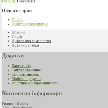
Главная
Гомеопатія
Подкатегории
Теория
Цитаты о гомеопатии
Новини
Теорія
Цитати про гомеопатію
Новинки аптеки
Додатки
Карта сайту
Сайти з гомеопатії
Система знижок
Мобільні додатки
Політика конфиденційності
Контактна інформація
Головний офіс:
ТОВ "Лакі-Фарма"