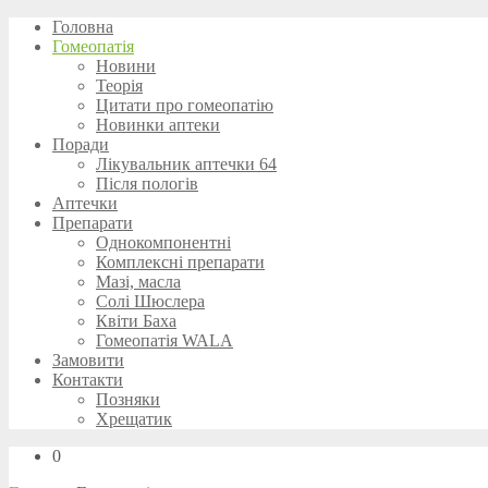
Головна
Гомеопатія
Новини
Теорія
Цитати про гомеопатію
Новинки аптеки
Поради
Лікувальник аптечки 64
Після пологів
Аптечки
Препарати
Однокомпонентні
Комплексні препарати
Мазі, масла
Солі Шюслера
Квіти Баха
Гомеопатія WALA
Замовити
Контакти
Позняки
Хрещатик
0