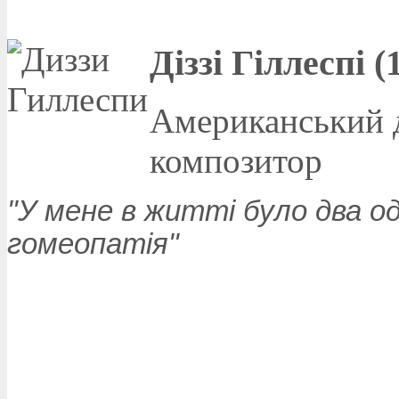
Діззі Гіллеспі (
Американський д
композитор
"У мене в житті було два од
гомеопатія"