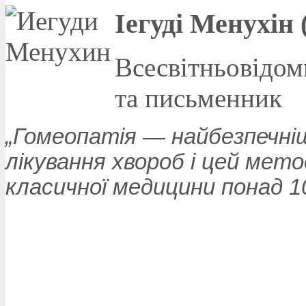
Іегуді Менухін 
Всесвітньовідом
та письменник
„Гомеопатія — найбезпечніш
лікування хвороб і цей мет
класичної медицини понад 10