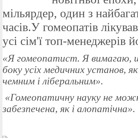
мільярдер, один з найбаг
часів.У гомеопатів лікував
усі сім'ї топ-менеджерів 
«Я гомеопатист. Я вимагаю, 
боку усіх медичних установ, я
чемним і ліберальним».
«Гомеопатичну науку не можн
забезпечена, як і алопатічна».