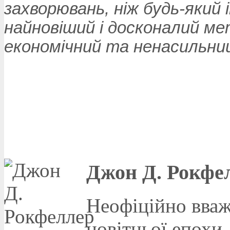
захворювань, ніж будь-який
найновіший і досконалий ме
економічний та ненасильни
Джон Д. Рокфел
Неофіційно вва
новітньої епохи,