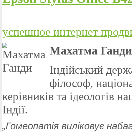
успешное интернет продв
Махатма Ганди 
Індійський держ
філософ, націона
керівників та ідеологів н
Індії.
„Гомеопатія виліковує наба