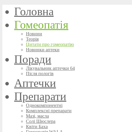
Головна
Гомеопатія
Новини
Теорія
Цитати про гомеопатію
Новинки аптеки
Поради
Лікувальник аптечки 64
Після пологів
Аптечки
Препарати
Однокомпонентні
Комплексні препарати
Мазі, масла
Солі Шюслера
Квіти Баха
Гомеопатія WALA