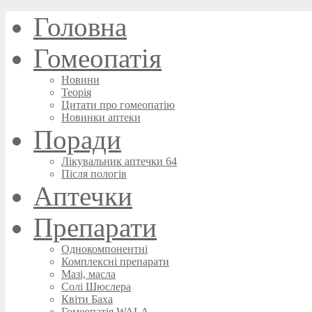
Головна
Гомеопатія
Новини
Теорія
Цитати про гомеопатію
Новинки аптеки
Поради
Лікувальник аптечки 64
Після пологів
Аптечки
Препарати
Однокомпонентні
Комплексні препарати
Мазі, масла
Солі Шюслера
Квіти Баха
Гомеопатія WALA