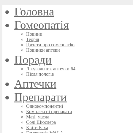
Головна
Гомеопатія
Новини
Теорія
Цитати про гомеопатію
Новинки аптеки
Поради
Лікувальник аптечки 64
Після пологів
Аптечки
Препарати
Однокомпонентні
Комплексні препарати
Мазі, масла
Солі Шюслера
Квіти Баха
Гомеопатія WALA