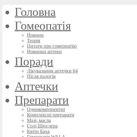
Головна
Гомеопатія
Новини
Теорія
Цитати про гомеопатію
Новинки аптеки
Поради
Лікувальник аптечки 64
Після пологів
Аптечки
Препарати
Однокомпонентні
Комплексні препарати
Мазі, масла
Солі Шюслера
Квіти Баха
Гомеопатія WALA